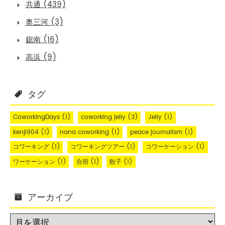
共通 (439)
奥三河 (3)
鋸南 (16)
高浜 (9)
タグ
CoworkingDays
(1)
coworking jelly
(3)
Jelly
(1)
kenji904
(1)
nana coworking
(1)
peace journalism
(1)
コワーキング
(1)
コワーキングツアー
(1)
コワーケーション
(1)
ワーケーション
(1)
合宿
(1)
餃子
(1)
アーカイブ