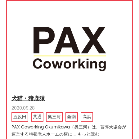
犬猫・猪鹿猿
2020.09.28
五反田
共通
奥三河
鋸南
高浜
PAX Coworking Okumikawa（奥三河）は、盲導犬協会が
運営する特養老人ホームの横に
... もっと読む