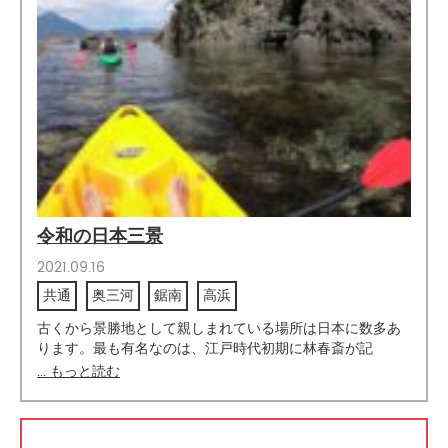
令和の日本三景
2021.09.16
共通
奥三河
鋸南
高浜
古くから景勝地として親しまれている場所は日本に数多あ
ります。最も有名なのは、江戸時代初期に林春斎が記
... もっと読む