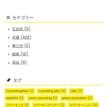
カテゴリー
五反田 (9)
共通 (439)
奥三河 (3)
鋸南 (16)
高浜 (9)
タグ
CoworkingDays
(1)
coworking jelly
(3)
Jelly
(1)
kenji904
(1)
nana coworking
(1)
peace journalism
(1)
コワーキング
(1)
コワーキングツアー
(1)
コワーケーション
(1)