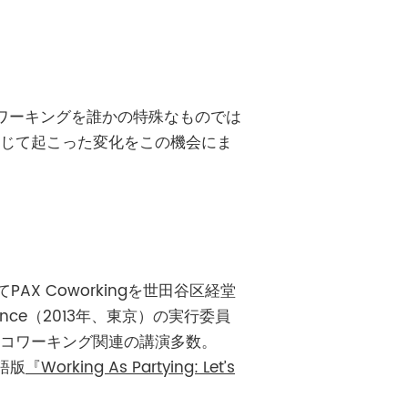
。コワーキングを誰かの特殊なものでは
じて起こった変化をこの機会にま
AX Coworkingを世田谷区経堂
ence（2013年、東京）の実行委員
自治体にてコワーキング関連の講演多数。
語版
『Working As Partying: Let’s