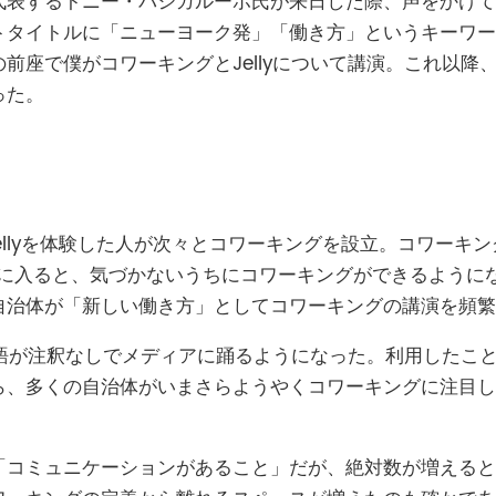
代表するトニー・バシガルーポ氏が来日
した際、声をかけて
タイトルに「ニューヨーク発」「働き方」というキーワード
前座で僕がコワーキングとJellyについて講演。これ以降
った。
ingでJellyを体験した人が次々とコワーキングを設立。コワ
3年に入ると、気づかないうちにコワーキングができるようにな
自治体が「新しい働き方」としてコワーキングの講演を頻繁
単語が注釈なしでメディアに踊るようになった。利用したこ
ら、多くの自治体が
いまさら
ようやくコワーキングに注目し
「コミュニケーションがあること」だが、絶対数が増えると