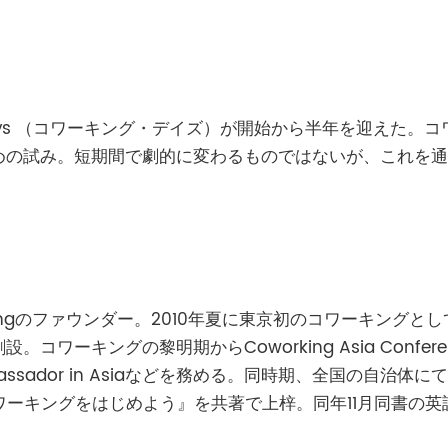
ingDays （コワーキング・デイズ）が開始から半年を迎えた
めの試み。短期間で劇的に変わるものではないが、これを通
ingのファウンダー。2010年夏に東京初のコワーキングとしてP
ワーキングの黎明期からCoworking Asia Confer
KのAmbassador in Asiaなどを務める。同時期、全国の
コワーキングをはじめよう』を共著で上梓。同年11月同書の英