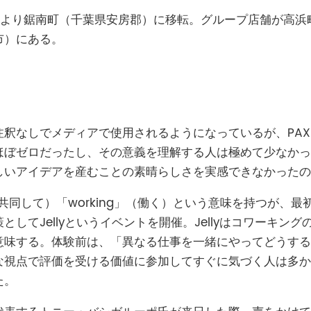
019年10月より鋸南町（千葉県安房郡）に移転。グループ店舗が
市）にある。
なしでメディアで使用されるようになっているが、PAX Co
ほぼゼロだったし、その意義を理解する人は極めて少なかっ
しいアイデアを産むことの素晴らしさを実感できなかったの
共同して）「working」（働く）という意味を持つが、
てJellyというイベントを開催。Jelly
はコワーキング
意味する。体験前は、「異なる仕事を一緒にやってどうする
な視点で評価を受ける価値に参加してすぐに気づく人は多か
た。