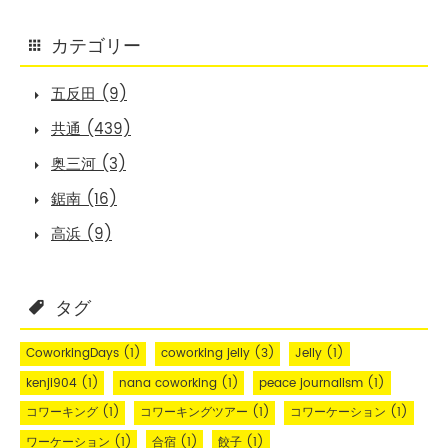
カテゴリー
五反田 (9)
共通 (439)
奥三河 (3)
鋸南 (16)
高浜 (9)
タグ
CoworkingDays
(1)
coworking jelly
(3)
Jelly
(1)
kenji904
(1)
nana coworking
(1)
peace journalism
(1)
コワーキング
(1)
コワーキングツアー
(1)
コワーケーション
(1)
ワーケーション
(1)
合宿
(1)
餃子
(1)