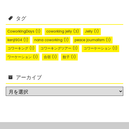
タグ
CoworkingDays
(1)
coworking jelly
(3)
Jelly
(1)
kenji904
(1)
nana coworking
(1)
peace journalism
(1)
コワーキング
(1)
コワーキングツアー
(1)
コワーケーション
(1)
ワーケーション
(1)
合宿
(1)
餃子
(1)
アーカイブ