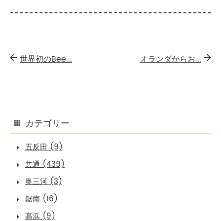
世界初のBee...
オランダからお...
カテゴリー
五反田 (9)
共通 (439)
奥三河 (3)
鋸南 (16)
高浜 (9)