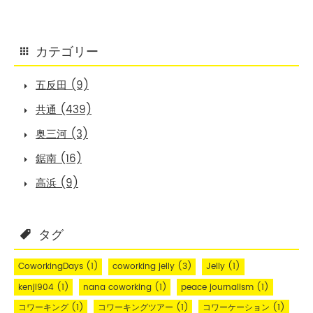
カテゴリー
五反田 (9)
共通 (439)
奥三河 (3)
鋸南 (16)
高浜 (9)
タグ
CoworkingDays
(1)
coworking jelly
(3)
Jelly
(1)
kenji904
(1)
nana coworking
(1)
peace journalism
(1)
コワーキング
(1)
コワーキングツアー
(1)
コワーケーション
(1)