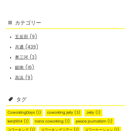
カテゴリー
五反田 (9)
共通 (439)
奥三河 (3)
鋸南 (16)
高浜 (9)
タグ
CoworkingDays
(1)
coworking jelly
(3)
Jelly
(1)
kenji904
(1)
nana coworking
(1)
peace journalism
(1)
コワーキング
(1)
コワーキングツアー
(1)
コワーケーション
(1)