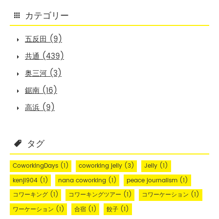
カテゴリー
五反田 (9)
共通 (439)
奥三河 (3)
鋸南 (16)
高浜 (9)
タグ
CoworkingDays
(1)
coworking jelly
(3)
Jelly
(1)
kenji904
(1)
nana coworking
(1)
peace journalism
(1)
コワーキング
(1)
コワーキングツアー
(1)
コワーケーション
(1)
ワーケーション
(1)
合宿
(1)
餃子
(1)